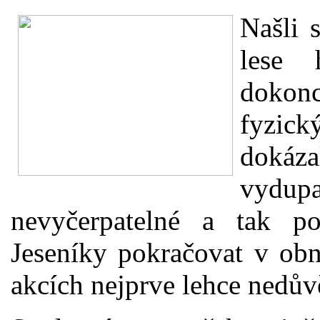
Našli 
lese 
dokonc
fyzic
dokáz
vydupa
nevyčerpatelné a tak p
Jeseníky pokračovat v obn
akcích nejprve lehce nedůvě