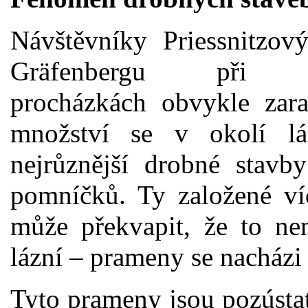
Návštěvníky Priessnitzov
Gräfenbergu při o
procházkách obvykle zara
množství se v okolí lá
nejrůznější drobné stavb
pomníčků. Ty založené víc
může překvapit, že to nen
lázní – prameny se nacházi
Tyto prameny jsou pozústa