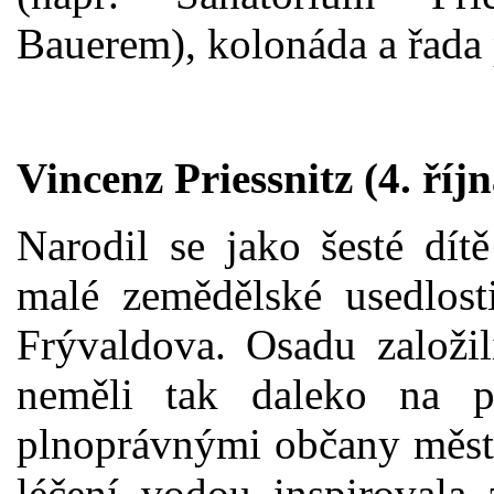
Bauerem), kolonáda a řada
Vincenz Priessnitz (4. říj
Narodil se jako šesté dít
malé zemědělské usedlost
Frývaldova. Osadu založil
neměli tak daleko na p
plnoprávnými občany města
léčení vodou inspirovala 