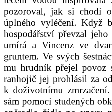
pozoroval, jak si chodí
úplného vyléčení. Když by
hospodářství převzal jeho s
umírá a Vincenz ve dvaná
gruntem. Ve svých šestnáct
mu hrudník přejel povoz 
ranhojič jej prohlásil za 
k doživotnímu zmrzačení. 
sám pomocí studených obkl