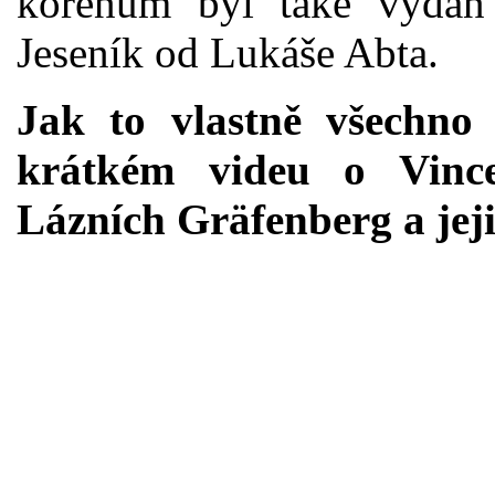
kořenům byl také vydán
Jeseník od Lukáše Abta.
Jak to vlastně všechno
krátkém videu o Vincen
Lázních Gräfenberg a jej