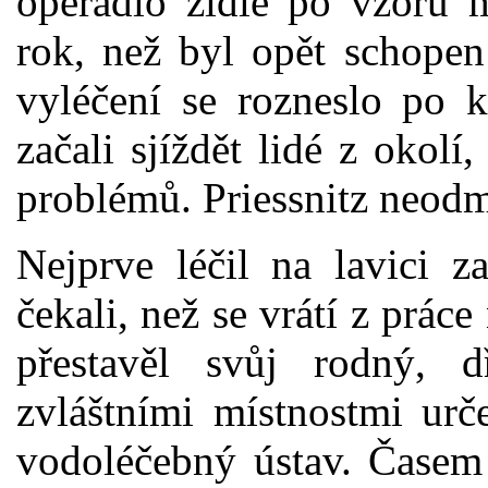
opěradlo židle po vzoru m
rok, než byl opět schopen
vyléčení se rozneslo po k
začali sjíždět lidé z okol
problémů. Priessnitz neodm
Nejprve léčil na lavici z
čekali, než se vrátí z prác
přestavěl svůj rodný,
zvláštními místnostmi urč
vodoléčebný ústav. Časem 