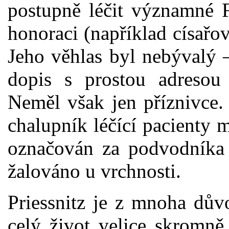
postupně léčit významné 
honoraci (například císařov
Jeho věhlas byl nebývalý 
dopis s prostou adresou 
Neměl však jen příznivce
chalupník léčící pacienty
označován za podvodníka a
žalováno u vrchnosti.
Priessnitz je z mnoha dův
celý život velice skromně