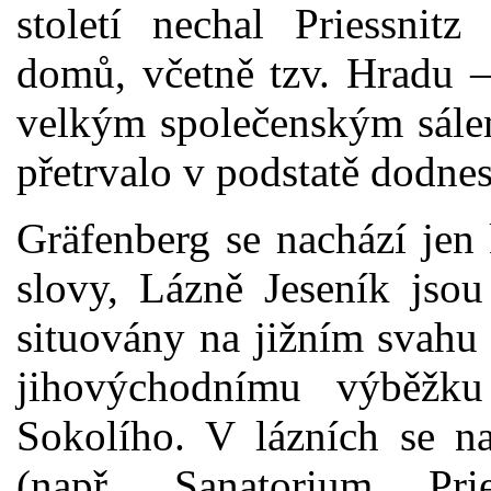
století nechal Priessnit
domů, včetně tzv. Hradu –
velkým společenským sálem
přetrvalo v podstatě dodnes
Gräfenberg se nachází jen
slovy, Lázně Jeseník jsou
situovány na jižním svahu 
jihovýchodnímu výběžk
Sokolího. V lázních se 
(např. Sanatorium Pri