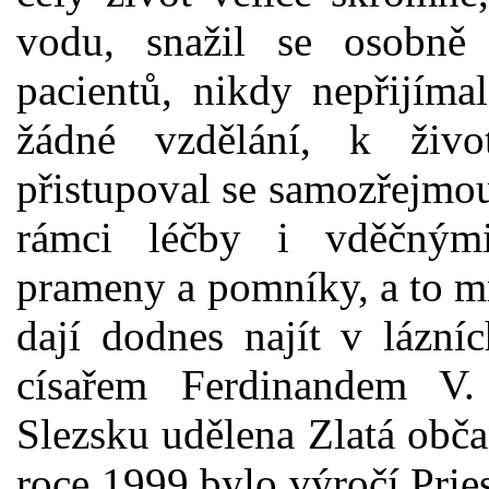
vodu, snažil se osobně
pacientů, nikdy nepřijíma
žádné vzdělání, k ži
přistupoval se samozřejmo
rámci léčby i vděčným
prameny a pomníky, a to mn
dají dodnes najít v lázní
císařem Ferdinandem V
Slezsku udělena Zlatá obča
roce 1999 bylo výročí Prie